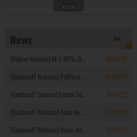
KSHW
News
Más
[Rakion Noticias]
M-J: 60% Dsct, Creauture soul, exp y oro x2 y más
12/01/23
[GunboudT Noticias]
Políticas de Reembolso
12/01/23
[GunboudT Eventos]
Evento Sopa de Letras
11/01/23
[GunboudT Noticias]
Aviso de sanciones
11/01/23
[GunboudT Noticias]
Notas del Parche 11/01/2023 (UTC)
11/01/23