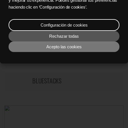
y mejorar su experiencia. Puedes gestionar tus preferencias
haciendo clic en ‘Configuración de cookies’.
BAJAR GRATIS EL LANZADOR NYX
Configuración de cookies
DESCARGAR PAS
Rechazar todas
Acepto las cookies
NYXBERRY CAFEÉ
BLUESTACKS