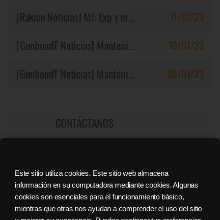
[Rakion Noticias]
MJ: Exp y oro x2 / Creature soul / 60% Dsct
11/01/23
[GunboudT Noticias]
Mantenimiento Finalizado 10/01/2023 (UTC)
10/01/23
[GunboudT Noticias]
Mantenimiento 10/01/2023 - 02:00 (UTC)
09/01/23
CONTÁCTANOS
RECARGAR CASH
Este sitio utiliza cookies. Este sitio web almacena
información en su computadora mediante cookies. Algunas
cookies son esenciales para el funcionamiento básico,
DISTRIBUIDORES DE SOFTNYX CASH
mientras que otras nos ayudan a comprender el uso del sitio